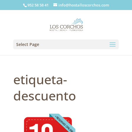
952 58 58 41
info@hostalloscorchos.com
Select Page
etiqueta-
descuento